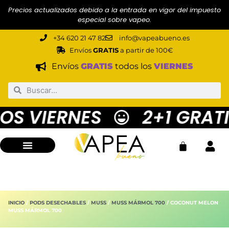
Precios actualizados debido a la entrada en vigor del impuesto
especial sobre vapeo.
+34 620 21 47 82
info@vapeabueno.es
Envíos
GRATIS
a partir de 100€
Envíos
GRATIS
todos los
VIERNES
S VIERNES
2+1 GRATIS
INICIO
/
PODS DESECHABLES
/
MUSS
/
MUSS MÁRMOL 700
/ COCONUT MELON
MUSS MÁRMOL 700