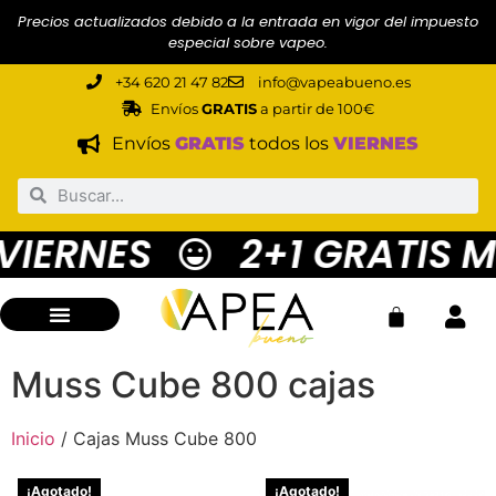
Precios actualizados debido a la entrada en vigor del impuesto
especial sobre vapeo.
+34 620 21 47 82
info@vapeabueno.es
Envíos
GRATIS
a partir de 100€
Envíos
GRATIS
todos los
VIERNES
ERNES
2+1 GRATIS MUS
Muss Cube 800 cajas
Inicio
/ Cajas Muss Cube 800
¡Agotado!
¡Agotado!