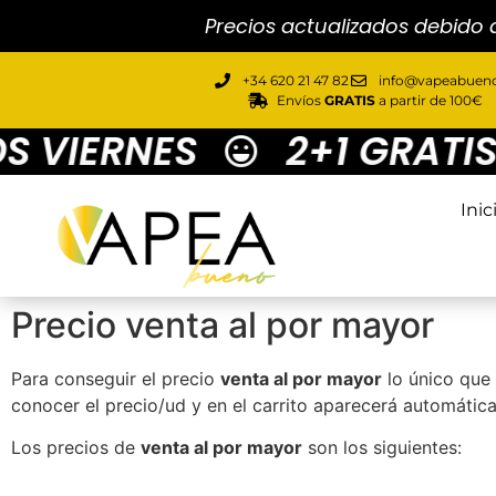
Precios actualizados debido 
+34 620 21 47 82
info@vapeabueno
Envíos
GRATIS
a partir de 100€
IERNES
2+1 GRATIS M
Inic
Precio venta al por mayor
Para conseguir el precio
venta al por mayor
lo único que 
conocer el precio/ud y en el carrito aparecerá automátic
Los precios de
venta al por mayor
son los siguientes: