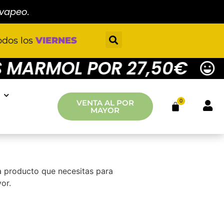
 vapeo.
odos los
VIERNES
ARMOL POR 27,50€
4 
0
VENTA AL POR
MAYOR
a producto que necesitas para
or.