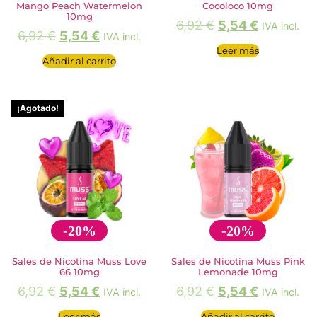
Mango Peach Watermelon
Cocoloco 10mg
10mg
6,92
€
5,54
€
IVA incl.
6,92
€
5,54
€
IVA incl.
Leer más
Añadir al carrito
¡Agotado!
-20%
-20%
Sales de Nicotina Muss Love
Sales de Nicotina Muss Pink
66 10mg
Lemonade 10mg
6,92
€
5,54
€
6,92
€
5,54
€
IVA incl.
IVA incl.
Leer más
Añadir al carrito