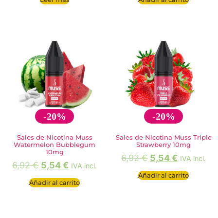
-20%
-20%
Sales de Nicotina Muss
Sales de Nicotina Muss Triple
Watermelon Bubblegum
Strawberry 10mg
10mg
6,92
€
5,54
€
IVA incl.
6,92
€
5,54
€
IVA incl.
Añadir al carrito
Añadir al carrito