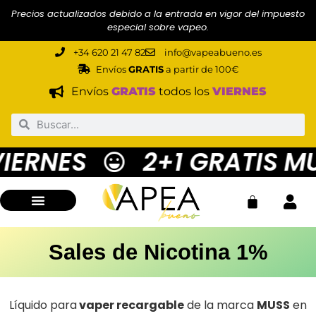
Precios actualizados debido a la entrada en vigor del impuesto
especial sobre vapeo.
+34 620 21 47 82
info@vapeabueno.es
Envíos
GRATIS
a partir de 100€
Envíos
GRATIS
todos los
VIERNES
ERNES
2+1 GRATIS MUS
Sales de Nicotina 1%
Líquido para
vaper recargable
de la marca
MUSS
en