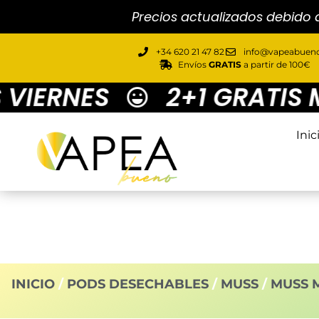
Precios actualizados debido 
+34 620 21 47 82
info@vapeabueno
Envíos
GRATIS
a partir de 100€
IERNES
2+1 GRATIS MU
Inic
INICIO
/
PODS DESECHABLES
/
MUSS
/
MUSS 