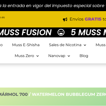
a la entrada en vigor del impuesto especial sobre
.es
Envíos
GRATIS
t
SS FUSION
5 MUSS MA
io
Muss E-Shisha
Sales de Nicotina
Muss
Muss Zero
Nanovap
Blog
MÁRMOL 700
/ WATERMELON BUBBLEGUM ZER