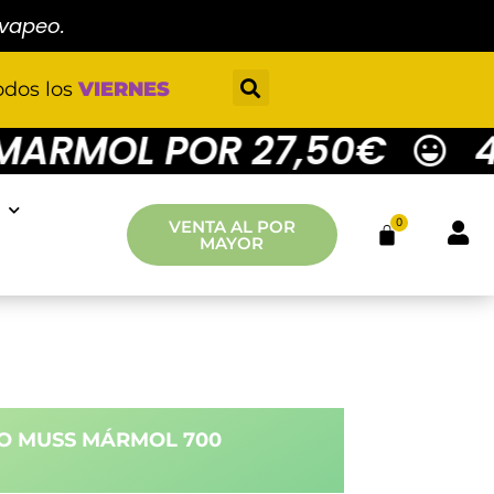
 vapeo.
odos los
VIERNES
RMOL POR 27,50€
4 M
0
VENTA AL POR
MAYOR
O MUSS MÁRMOL 700