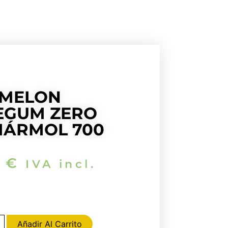
MELON
EGUM ZERO
MÁRMOL 700
0
€
IVA incl.
Añadir Al Carrito