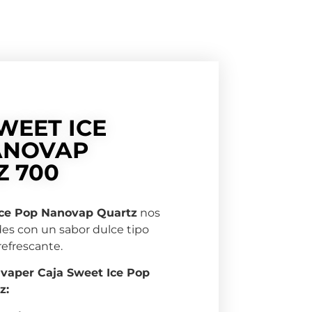
WEET ICE
ANOVAP
 700
Ice Pop Nanovap Quartz
nos
des con un sabor dulce tipo
refrescante.
 vaper Caja Sweet Ice Pop
z: