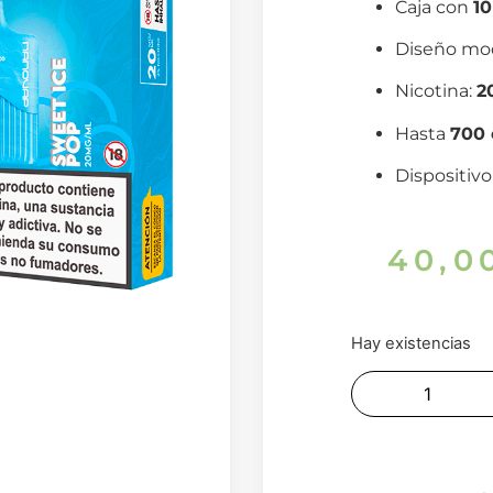
Caja con
1
Diseño mo
Nicotina:
2
Hasta
700 
Dispositiv
40,0
Hay existencias