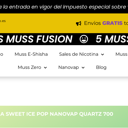
a la entrada en vigor del impuesto especial sobre
.es
Envíos
GRATIS
t
MUSS FUSION
5 MUSS 
io
Muss E-Shisha
Sales de Nicotina
Muss
Muss Zero
Nanovap
Blog
JA SWEET ICE POP NANOVAP QUARTZ 700