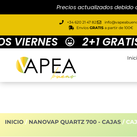
Precios actualizados debido 
+34 620 21 47 82
info@vapeabueno
Envíos
GRATIS
a partir de 100€
 VIERNES
2+1 GRATIS 
Inic
INICIO
/
NANOVAP QUARTZ 700 - CAJAS
/ CA