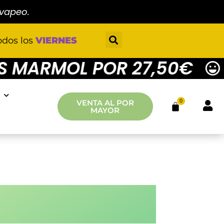
 vapeo.
odos los
VIERNES
MARMOL POR 27,50€
4
0
VENTA AL POR
MAYOR