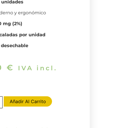
0 unidades
derno y ergonómico
0 mg (2%)
caladas por unidad
o
desechable
0
€
IVA incl.
Añadir Al Carrito