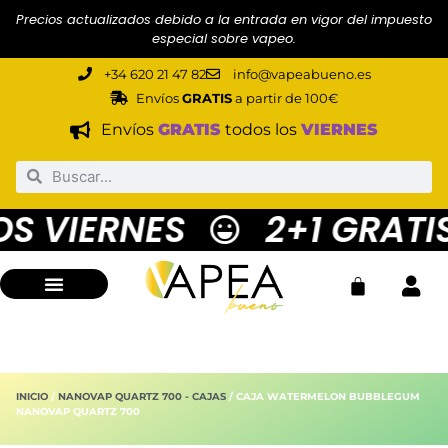
Precios actualizados debido a la entrada en vigor del impuesto
especial sobre vapeo.
+34 620 21 47 82
info@vapeabueno.es
Envíos
GRATIS
a partir de 100€
Envíos
GRATIS
todos los
VIERNES
 VIERNES
2+1 GRATIS
INICIO
/
NANOVAP QUARTZ 700 - CAJAS
/ CAJA WATERMELON BUBBLEGUM
NANOVAP QUARTZ 700