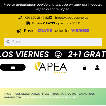
Precios actualizados debido a la entrada en vigor del impuesto
especial sobre vapeo.
+34 620 21 47 82
info@vapeabueno.es
Envíos
GRATIS
a partir de 100€
Envíos
GRATIS
todos los
VIERNES
S VIERNES
2+1 GRATI
INICIO
/
PODS DESECHABLES
/
MUSS
/
MUSS MÁRMOL 700
/
CAJAS MUSS
MÁRMOL 700
/ CAJA PINK LEMONADE MUSS MÁRMOL 700