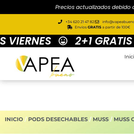
Precios actualizados debido 
+34 620 21 47 82
info@vapeabueno
Envíos
GRATIS
a partir de 100€
VIERNES
2+1 GRATIS M
Inic
INICIO
/
PODS DESECHABLES
/
MUSS
/
MUSS 