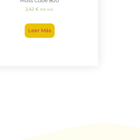
Muss Cube 800
2,42
€
IVA incl.
Leer Más