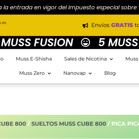
a la entrada en vigor del impuesto especial sobre
.es
Envíos
GRATIS
t
USS FUSION
5 MUSS M
io
Muss E-Shisha
Sales de Nicotina
Muss
Muss Zero
Nanovap
Blog
CUBE 800
/
SUELTOS MUSS CUBE 800
/ PICA PI