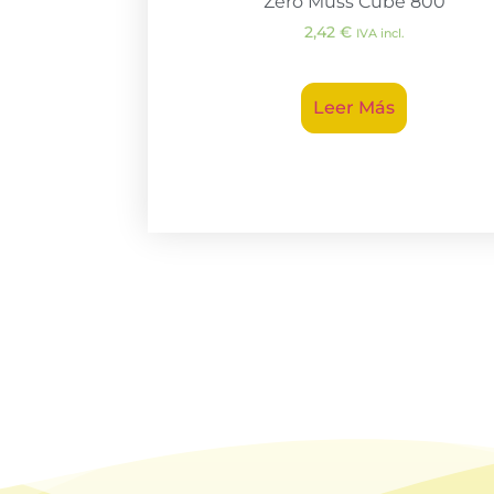
Zero Muss Cube 800
2,42
€
IVA incl.
Leer Más