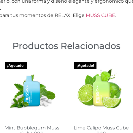
ario, con una forma y diseño elegante y ergonómico que
.
para tus momentos de RELAX! Elige
MUSS CUBE
.
Productos Relacionados
¡Agotado!
¡Agotado!
Mint Bubblegum Muss
Lime Calipo Muss Cube