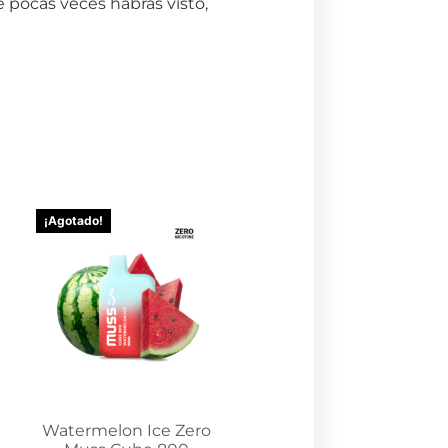
 pocas veces habrás visto,
¡Agotado!
Watermelon Ice Zero