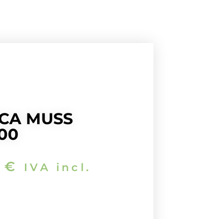
ICA MUSS
00
2
€
IVA incl.