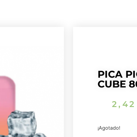
PICA P
CUBE 8
2,4
¡Agotado!