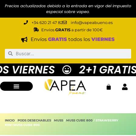
Precios actualizados debido a la entrada en vigor del impuesto
especial sobre vapeo.
+34 620 21 47 82
info@vapeabueno.es
Envíos
GRATIS
a partir de 100€
Envíos
GRATIS
todos los
VIERNES
 VIERNES
2+1 GRATIS 
INICIO
/
PODS DESECHABLES
/
MUSS
/
MUSS CUBE 800
/ STRAWBERRY
KIWI MUSS CUBE 800