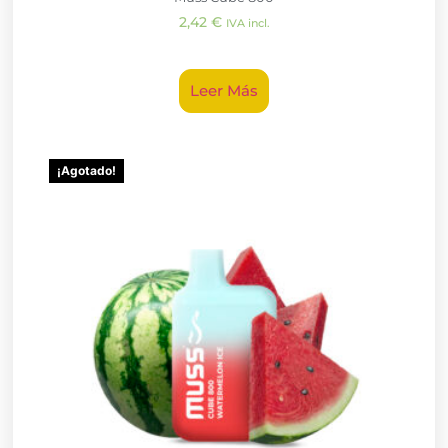
2,42
€
IVA incl.
Leer Más
¡Agotado!