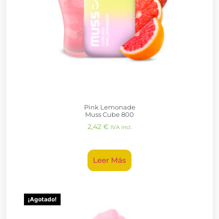
Pink Lemonade
Muss Cube 800
2,42
€
IVA incl.
Leer Más
¡Agotado!