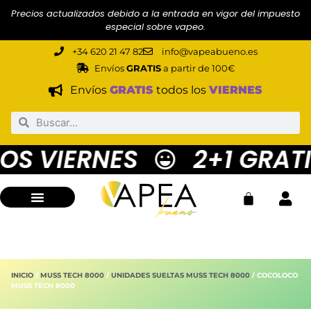
Precios actualizados debido a la entrada en vigor del impuesto
especial sobre vapeo.
+34 620 21 47 82
info@vapeabueno.es
Envíos
GRATIS
a partir de 100€
Envíos
GRATIS
todos los
VIERNES
S VIERNES
2+1 GRATIS
INICIO
/
MUSS TECH 8000
/
UNIDADES SUELTAS MUSS TECH 8000
/ COCOLOCO
MUSS TECH 8000