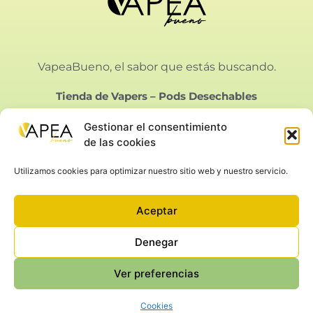
VapeaBueno, el sabor que estás buscando.
Tienda de Vapers
–
Pods Desechables
Gestionar el consentimiento
de las cookies
Utilizamos cookies para optimizar nuestro sitio web y nuestro servicio.
Vapeabueno SL.
Calle Bielorrusia 21, Málaga
Aceptar
Aviso Legal
|
Privacidad
|
Condiciones de Venta
|
Cookies
Denegar
Ver preferencias
©2022-2025 Todos los derechos reservados.
Cookies
Web diseñada por
MS Alma Digital