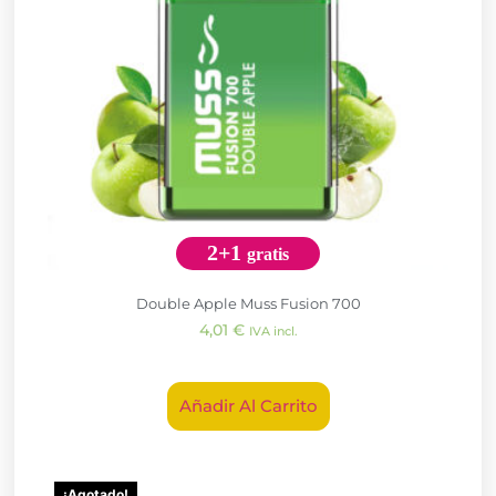
2+1
gratis
Double Apple Muss Fusion 700
4,01
€
IVA incl.
Añadir Al Carrito
¡Agotado!