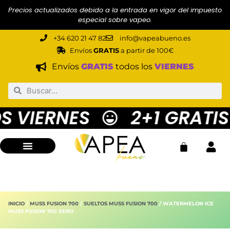
Precios actualizados debido a la entrada en vigor del impuesto
especial sobre vapeo.
+34 620 21 47 82
info@vapeabueno.es
Envíos
GRATIS
a partir de 100€
Envíos
GRATIS
todos los
VIERNES
 VIERNES
2+1 GRATIS 
INICIO
/
MUSS FUSION 700
/
SUELTOS MUSS FUSION 700
/ WATERMELON ICE
MUSS FUSION 700 ZERO