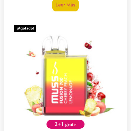
Leer Más
¡Agotado!
2+1
gratis