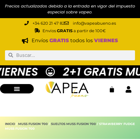
Precios actualizados debido a la entrada en vigor del impuesto
especial sobre vapeo.
+34 620 21 47 82
info@vapeabueno.es
Envíos
GRATIS
a partir de 100€
Envíos
GRATIS
todos los
VIERNES
ERNES
2+1 GRATIS MUS
INICIO
/
MUSS FUSION 700
/
SUELTOS MUSS FUSION 700
/ STRAWBERRY FUDGE
MUSS FUSION 700