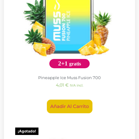
2+1
gratis
Pineapple Ice Muss Fusion 700
4,01
€
IVA incl.
Añadir Al Carrito
¡Agotado!