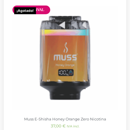
NEW ARRIVAL
¡Agotado!
Muss E-Shisha Honey Orange Zero Nicotina
37,00
€
IVA incl.