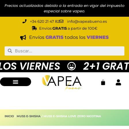
Precios actualizados debido a la entrada en vigor del impuesto
especial sobre vapeo.
+34 620 21 47 82
info@vapeabueno.es
Envíos
GRATIS
a partir de 100€
Envíos
GRATIS
todos los
VIERNES
OS VIERNES
2+1 GRATI
INICIO
/
MUSS E-SHISHA
/ MUSS E-SHISHA LOVE ZERO NICOTINA