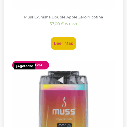
Muss E-Shisha Double Apple Zero Nicotina
37,00
€
IVA incl.
Leer Más
NEW ARRIVAL
¡Agotado!