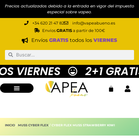
Precios actualizados debido a la entrada en vigor del impuesto
especial sobre vapeo.
+34 620 21 47 82
info@vapeabueno.es
Envíos
GRATIS
a partir de 100€
Envíos
GRATIS
todos los
VIERNES
S VIERNES
2+1 GRATIS
INICIO
/
MUSS CYBER FLEX
/ CYBER FLEX MUSS STRAWBERRY KIWI