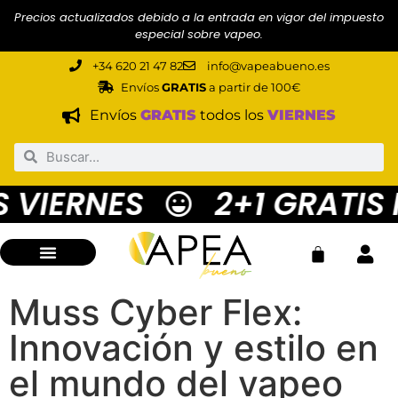
Precios actualizados debido a la entrada en vigor del impuesto
especial sobre vapeo.
+34 620 21 47 82
info@vapeabueno.es
Envíos
GRATIS
a partir de 100€
Envíos
GRATIS
todos los
VIERNES
 VIERNES
2+1 GRATIS 
Muss Cyber Flex:
Innovación y estilo en
el mundo del vapeo